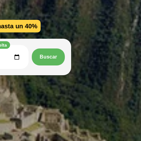
hasta un 40%
elta
Buscar