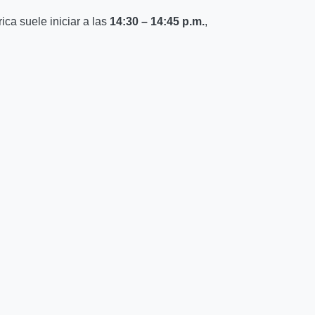
ica suele iniciar a las
14:30 – 14:45 p.m.
,
a ideal para quienes desean descubrir Machu