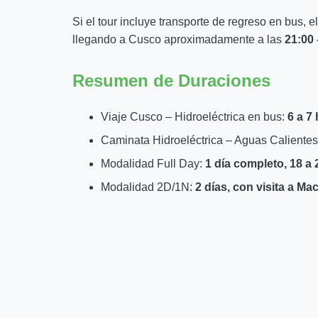
Si el tour incluye transporte de regreso en bus, e
llegando a Cusco aproximadamente a las
21:00 
Resumen de Duraciones
Viaje Cusco – Hidroeléctrica en bus:
6 a 7
Caminata Hidroeléctrica – Aguas Caliente
Modalidad Full Day:
1 día completo, 18 a 
Modalidad 2D/1N:
2 días, con visita a M
Reserva tu Tour a Hidroeléctri
Con salidas diarias garantizadas y diferentes cat
Picchu sin gastar demasiado. Reserva con antici