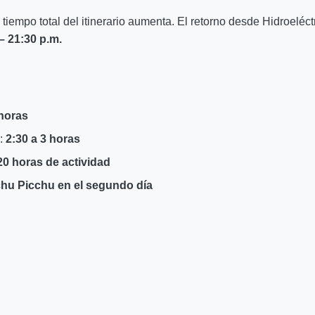
l tiempo total del itinerario aumenta. El retorno desde Hidroeléctr
– 21:30 p.m.
 horas
s:
2:30 a 3 horas
20 horas de actividad
achu Picchu en el segundo día
ca
egorías de servicio, el tour por Hidroeléctrica es la alternativ
pación y asegura tu lugar en esta experiencia única.