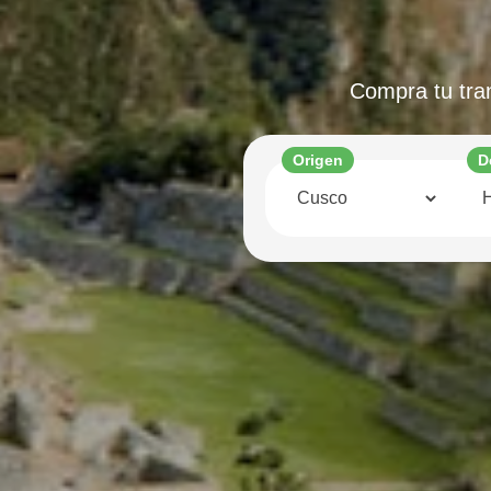
Compra tu tran
Origen
D