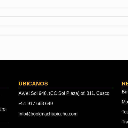
UBICANOS
R
Bu
Av. el Sol 948, (CC Sol Plaza) of. 311, Cusco
y
Mo
+51 917 663 649
uro.
To
info@bookmachupicchu.com
Tr