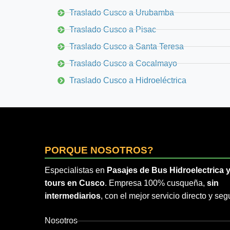
Traslado Cusco a Urubamba
Traslado Cusco a Pisac
Traslado Cusco a Santa Teresa
Traslado Cusco a Cocalmayo
Traslado Cusco a Hidroeléctrica
PORQUE NOSOTROS?
Especialistas en
Pasajes de Bus Hidroelectrica 
tours en Cusco
. Empresa 100% cusqueña,
sin
intermediarios
, con el mejor servicio directo y seg
Nosotros