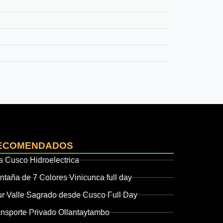
ECOMENDADOS
s Cusco Hidroelectrica
ntaña de 7 Colores Vinicunca full day
ur Valle Sagrado desde Cusco Full Day
ansporte Privado Ollantaytambo