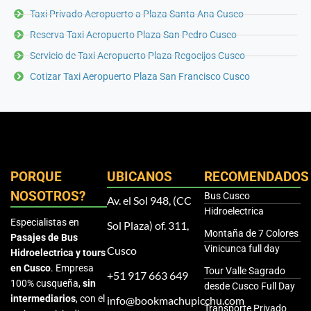
Taxi Privado Aeropuerto a Plaza Santa Ana Cusco
Reserva Taxi Aeropuerto Plaza San Pedro Cusco
Servicio de Taxi Aeropuerto Plaza Regocijos Cusco
Cotizar Taxi Aeropuerto Plaza San Francisco Cusco
PORQUE
UBICANOS
RECOMENDADOS
NOSOTROS?
Bus Cusco
Av. el Sol 948, (CC
Hidroelectrica
Especialistas en
Sol Plaza) of. 311,
Montaña de 7 Colores
Pasajes de Bus
Vinicunca full day
Cusco
Hidroelectrica y tours
en Cusco
. Empresa
Tour Valle Sagrado
+51 917 663 649
100% cusqueña,
sin
desde Cusco Full Day
intermediarios
, con el
info@bookmachupicchu.com
Transporte Privado