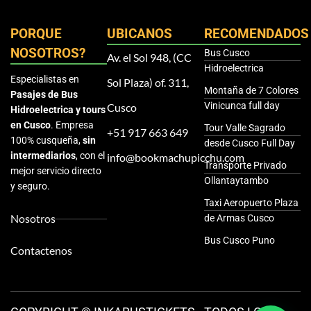
PORQUE
UBICANOS
RECOMENDADOS
NOSOTROS?
Bus Cusco
Av. el Sol 948, (CC
Hidroelectrica
Especialistas en
Sol Plaza) of. 311,
Montaña de 7 Colores
Pasajes de Bus
Vinicunca full day
Cusco
Hidroelectrica y tours
en Cusco
. Empresa
Tour Valle Sagrado
+51 917 663 649
100% cusqueña,
sin
desde Cusco Full Day
intermediarios
, con el
info@bookmachupicchu.com
Transporte Privado
mejor servicio directo
Ollantaytambo
y seguro.
Taxi Aeropuerto Plaza
Nosotros
de Armas Cusco
Bus Cusco Puno
Contactenos